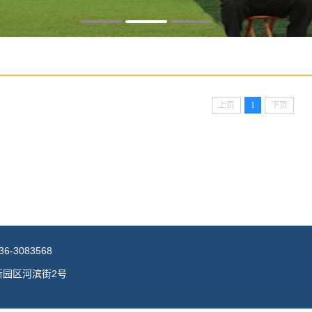
上页
1
下页
3083568
新园区河滨街2号